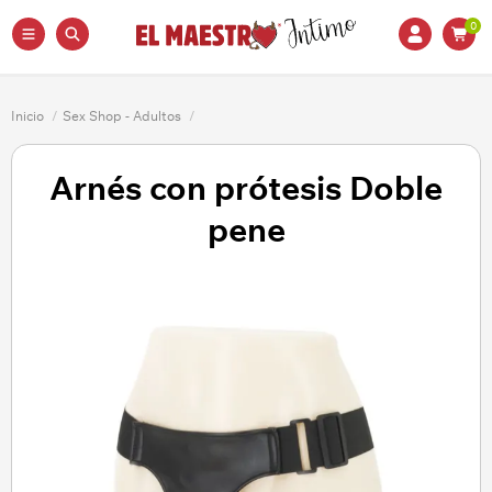
0
Inicio
/
Sex Shop - Adultos
/
Arnés con prótesis Doble
pene