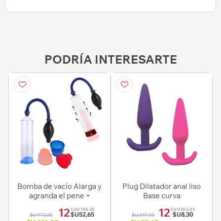
PODRÍA INTERESARTE
Bomba de vacío Alarga y
Plug Dilatador anal liso
agranda el pene +
Base curva
Boquillas de ajuste
12
12
CUOTAS DE
CUOTAS DE
$U52,65
$U8,30
$U 972,00
$U 249,00