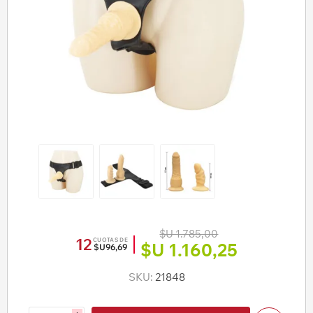
$U 1.785,00
12
CUOTAS DE
$U 1.160,25
$U96,69
SKU:
21848