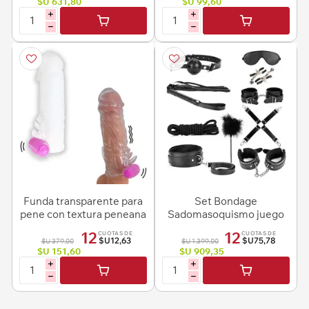
$U 631,80
$U 99,60
i
i
h
h
Funda transparente para
Set Bondage
pene con textura peneana
Sadomasoquismo juego
y estimulador a pila
sexual 10 piezas
12
12
CUOTAS DE
CUOTAS DE
$U12,63
$U75,78
$U 379,00
$U 1.399,00
$U 151,60
$U 909,35
i
i
h
h