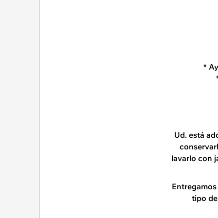
* A
Ud. está ad
conservar
lavarlo con 
Entregamos n
tipo de