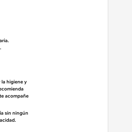
ria.
.
la higiene y
recomienda
e te acompañe
ía sin ningún
vacidad.