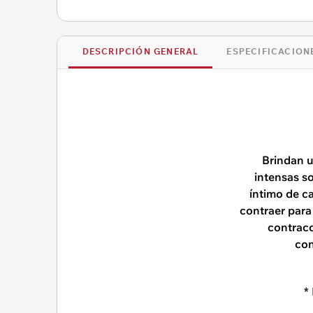
DESCRIPCIÓN GENERAL
ESPECIFICACION
Brindan u
intensas s
íntimo de c
contraer para 
contracc
con
*