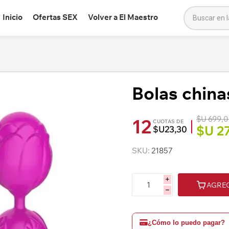
Inicio
Ofertas SEX
Volver a El Maestro
Bolas china
$U 699,
12
CUOTAS DE
$U 2
$U23,30
SKU:
21857
i
AGRE
h
¿Cómo lo puedo pagar?