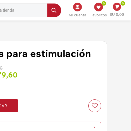
0
0
$U 0,00
Mi cuenta
Favoritos
s para estimulación
00
79,60
GAR