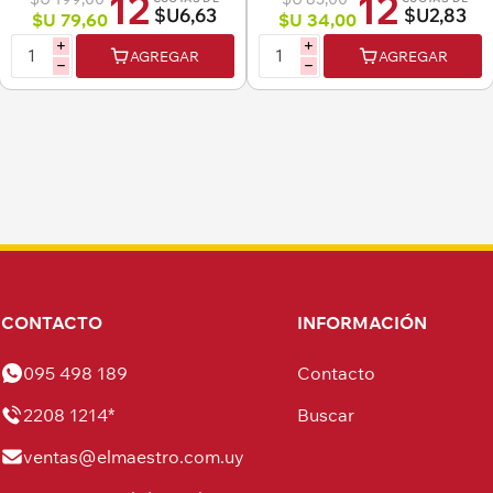
12
12
$U6,63
$U2,83
$U 79,60
$U 34,00
i
i
AGREGAR
AGREGAR
h
h
CONTACTO
INFORMACIÓN
095 498 189
Contacto
2208 1214*
Buscar
ventas@elmaestro.com.uy