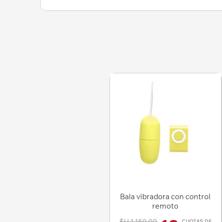
Bala vibradora con control
remoto
$U 1.150,00
CUOTAS DE