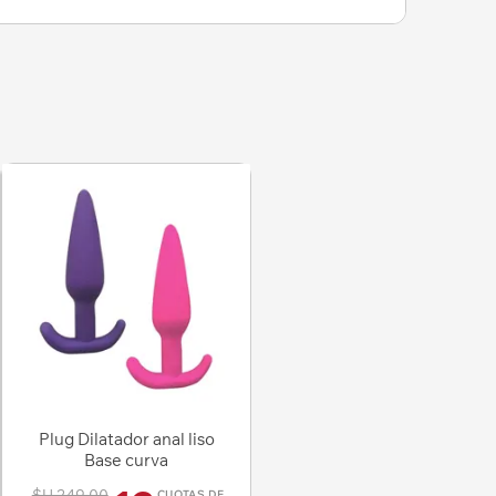
Plug Dilatador anal liso
Base curva
$U 249,00
CUOTAS DE