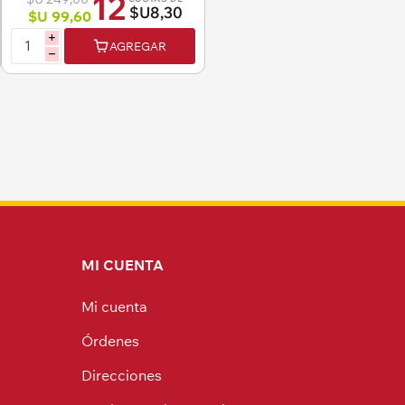
12
$U8,30
$U 99,60
i
AGREGAR
h
MI CUENTA
Mi cuenta
Órdenes
Direcciones