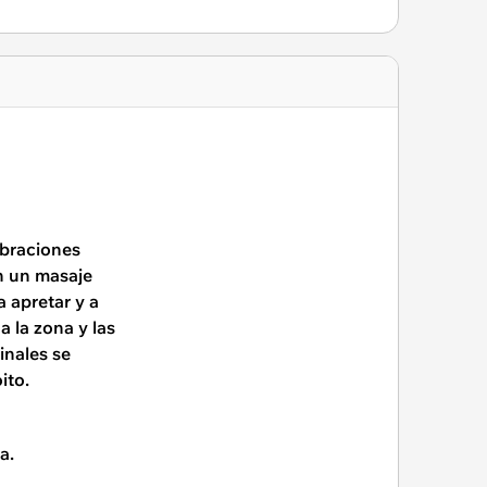
ibraciones
n un masaje
 apretar y a
a la zona y las
inales se
ito.
a.