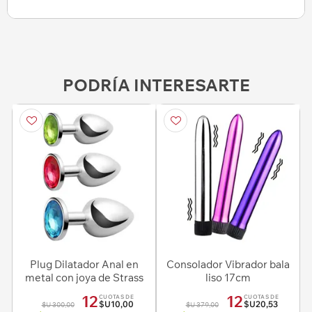
PODRÍA INTERESARTE
Plug Dilatador Anal en
Consolador Vibrador bala
metal con joya de Strass
liso 17cm
7cm
12
12
CUOTAS DE
CUOTAS DE
$U10,00
$U20,53
$U 300,00
$U 379,00