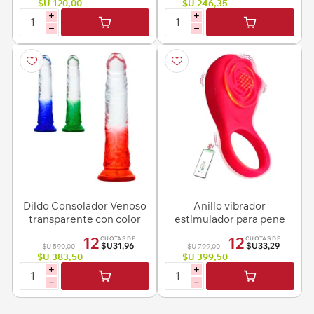
$U 120,00
$U 246,35
i
i
h
h
Dildo Consolador Venoso
Anillo vibrador
transparente con color
estimulador para pene
con Control remoto app
12
12
CUOTAS DE
CUOTAS DE
$U31,96
$U33,29
$U 590,00
$U 799,00
$U 383,50
$U 399,50
i
i
h
h