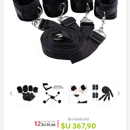
$U 566,00
12
CUOTAS DE
$U 367,90
$U30,66